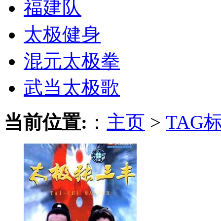
福建队
太极健身
混元太极拳
武当太极歌
当前位置:
：
主页
>
TAG