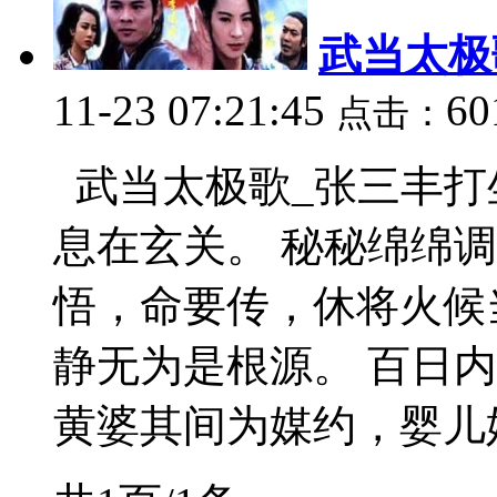
武当太极
11-23 07:21:45
60
点击：
武当太极歌_张三丰打
息在玄关。 秘秘绵绵
悟，命要传，休将火候
静无为是根源。 百日
黄婆其间为媒约，婴儿姹